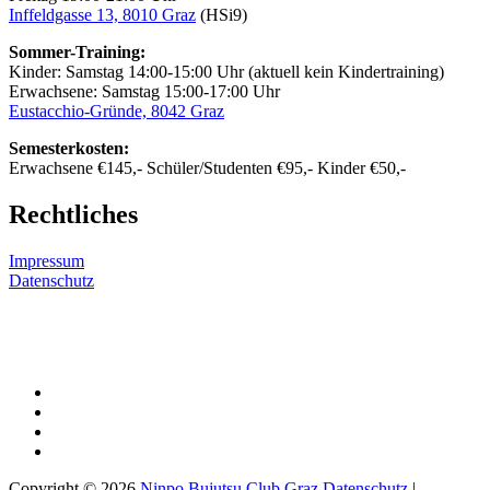
Inffeldgasse 13, 8010 Graz
(HSi9)
Sommer-Training:
Kinder: Samstag 14:00-15:00 Uhr (aktuell kein Kindertraining)
Erwachsene: Samstag 15:00-17:00 Uhr
Eustacchio-Gründe, 8042 Graz
Semesterkosten:
Erwachsene €145,- Schüler/Studenten €95,- Kinder €50,-
Rechtliches
Impressum
Datenschutz
YouTube-
Channel
Facebook
E-
Mail
Instagram
Copyright © 2026
Ninpo Bujutsu Club Graz
Datenschutz
|