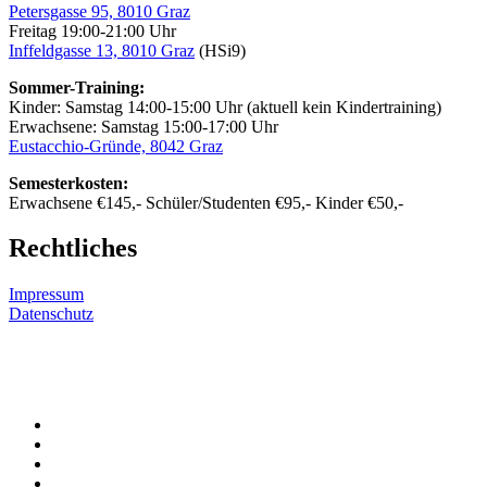
Petersgasse 95, 8010 Graz
Freitag 19:00-21:00 Uhr
Inffeldgasse 13, 8010 Graz
(HSi9)
Sommer-Training:
Kinder: Samstag 14:00-15:00 Uhr (aktuell kein Kindertraining)
Erwachsene: Samstag 15:00-17:00 Uhr
Eustacchio-Gründe, 8042 Graz
Semesterkosten:
Erwachsene €145,- Schüler/Studenten €95,- Kinder €50,-
Rechtliches
Impressum
Datenschutz
YouTube-
Channel
Facebook
E-
Mail
Instagram