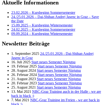
Kursbeginn
Aktuelle Informationen
Wintersemester
23.02.2026 – Kursbeginn Sommersemester
24./25.01.2026 – Dai-Shihan Andrej Jasenc in Graz – Save
the Date
15.09.2025 – Kursbeginn Wintersemester
24.02.2025 – Kursbeginn Sommersemester
09.09.2024 – Kursbeginn Wintersemester
Newsletter Beiträge
1. September 2025
24./25.01.2026 - Dai-Shihan Andrej
Jasenc in Graz
16. Juli 2025
Start neues Semester Ninjutsu
19. Februar 2025
Start neues Semester Ninjutsu
28. August 2024
Start neues Semester Ninjutsu
26. Februar 2024
Start neues Semester Ninjutsu
21. August 2023
Start neues Semester Ninjutsu
20. Februar 2023
Start neues Semester Ninjutsu
25. August 2021
Start neues Semester Ninjutsu
13. Mai 2021
NBC-Graz Training auch in der Halle - we are
back in black ;)
7. Mai 2021
NBC-Graz Training im Freien - we are back in
black ;)