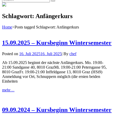
Search
for:
Schlagwort:
Anfängerkurs
Home
>
Posts tagged
Schlagwort:
Anfängerkurs
15.09.2025 – Kursbeginn Wintersemester
Byline
Posted on
16. Juli 2025
16. Juli 2025
|
By
chef
Ab 15.09.2025 beginnt der nächste Anfängerkurs. Mo. 19:00-
21:00 Sandgasse 40, 8010 GrazMi. 19:00-21:00 Petersgasse 95,
8010 GrazFr. 19:00-21:00 Inffeldgasse 13, 8010 Graz (HSi9)
Anmeldung vor Ort, Schnuppern möglich (die ersten beiden
Einheiten
15.09.2025
mehr…
–
Kursbeginn
Wintersemester
09.09.2024 – Kursbeginn Wintersemester