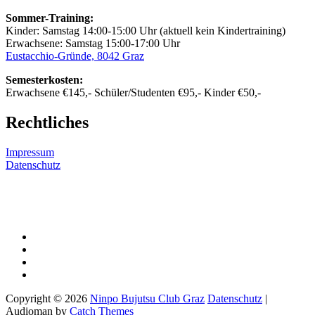
Sommer-Training:
Kinder: Samstag 14:00-15:00 Uhr (aktuell kein Kindertraining)
Erwachsene: Samstag 15:00-17:00 Uhr
Eustacchio-Gründe, 8042 Graz
Semesterkosten:
Erwachsene €145,- Schüler/Studenten €95,- Kinder €50,-
Rechtliches
Impressum
Datenschutz
YouTube-
Channel
Facebook
E-
Mail
Instagram
Copyright © 2026
Ninpo Bujutsu Club Graz
Datenschutz
|
Audioman by
Catch Themes