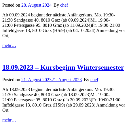
Byline
Posted on
28. August 2024
|
By
chef
Ab 09.09.2024 beginnt der nächste Anfängerkurs. Mo. 19:30-
21:30 Sandgasse 40, 8010 Graz (ab 09.09.2024)Mi. 19:00-
21:00 Petersgasse 95, 8010 Graz (ab 11.09.2024)Fr. 19:00-21:00
Inffeldgasse 13, 8010 Graz (HSi9) (ab 04.10.2024) Anmeldung vor
Ort,
09.09.2024
mehr…
–
Kursbeginn
Wintersemester
18.09.2023 – Kursbeginn Wintersemester
Byline
Posted on
21. August 2023
21. August 2023
|
By
chef
Ab 18.09.2023 beginnt der nächste Anfängerkurs. Mo. 19:30-
21:30 Sandgasse 40, 8010 Graz (ab 18.09.2023)Mi. 19:00-
21:00 Petersgasse 95, 8010 Graz (ab 20.09.2023)Fr. 19:00-21:00
Inffeldgasse 13, 8010 Graz (HSi9) (ab 29.09.2023) Anmeldung vor
Ort,
18.09.2023
mehr…
–