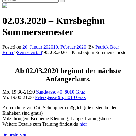
Search
for:
02.03.2020 – Kursbeginn
Sommersemester
Byline
Posted on
20. Januar 2020
19. Februar 2020
|
By
Patrick Beer
Home
>
Semesterstart
>
02.03.2020 – Kursbeginn Sommersemester
Ab 02.03.2020 beginnt der nächste
Anfängerkurs.
Mo. 19:30-21:30
Sandgasse 40, 8010 Graz
Mi. 19:00-21:00
Petersgasse 95, 8010 Graz
Anmeldung vor Ort, Schnuppern möglich (die ersten beiden
Einheiten sind gratis)
Mitzubringen: Bequeme Kleidung, Lange Trainingshose
Weitere Details zum Training findest du
hier
.
Categories
Semesterstart