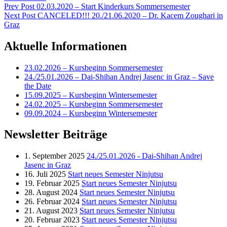
Beitragsnavigation
Previous
Prev Post
02.03.2020 – Start Kinderkurs Sommersemester
Post
Next
Next Post
CANCELED!!! 20./21.06.2020 – Dr. Kacem Zoughari in
Post
Graz
Aktuelle Informationen
23.02.2026 – Kursbeginn Sommersemester
24./25.01.2026 – Dai-Shihan Andrej Jasenc in Graz – Save
the Date
15.09.2025 – Kursbeginn Wintersemester
24.02.2025 – Kursbeginn Sommersemester
09.09.2024 – Kursbeginn Wintersemester
Newsletter Beiträge
1. September 2025
24./25.01.2026 - Dai-Shihan Andrej
Jasenc in Graz
16. Juli 2025
Start neues Semester Ninjutsu
19. Februar 2025
Start neues Semester Ninjutsu
28. August 2024
Start neues Semester Ninjutsu
26. Februar 2024
Start neues Semester Ninjutsu
21. August 2023
Start neues Semester Ninjutsu
20. Februar 2023
Start neues Semester Ninjutsu